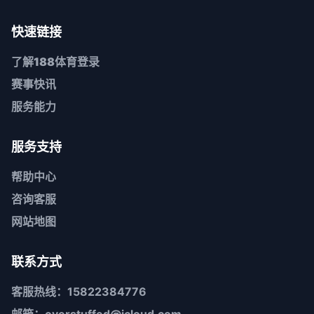
快速链接
了解
188体育登录
赛事快讯
服务能力
服务支持
帮助中心
咨询客服
网站地图
联系方式
客服热线：15822384776