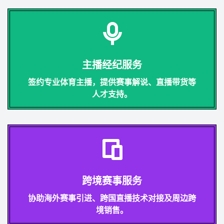
签约专业体育主播，提供赛事解说、直播带货等
主播经纪服务
人才支持。
签约专业体育主播，提供赛事解说、直播带货等
人才支持。
协助海外赛事引进、跨国直播技术对接及周边跨
跨境赛事服务
境销售。
协助海外赛事引进、跨国直播技术对接及周边跨
境销售。