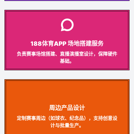
负责赛事场馆搭建、直播演播室设计，保障硬件
188体育APP
场地搭建服务
基础。
负责赛事场馆搭建、直播演播室设计，保障硬件
基础。
定制赛事周边（如球衣、纪念品），支持创意设
周边产品设计
计与批量生产。
定制赛事周边（如球衣、纪念品），支持创意设
计与批量生产。