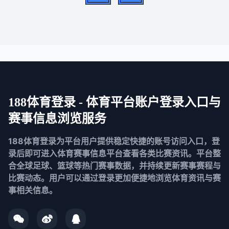
188体育登录 - 体育平台账户登录入口与
赛事信息浏览服务
188体育登录为平台用户提供稳定快捷的账号访问入口，登
录后即可进入体育赛事信息平台查看各类比赛资讯。平台整
合全球足球、篮球等热门赛事数据，并持续更新赛事赛程与
比赛动态。用户可以通过登录更加便捷地浏览体育资讯与赛
事相关信息。