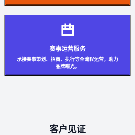
承接赛事策划、招商、执行等全流程运营，助力
赛事运营服务
品牌曝光。
承接赛事策划、招商、执行等全流程运营，助力
品牌曝光。
客户见证